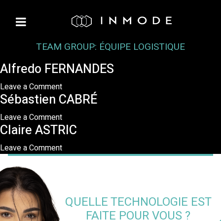
TEAM GROUP:
ÉQUIPE LOGISTIQUE
Alfredo FERNANDES
on
Leave a Comment
Sébastien CABRÉ
Alfredo
FERNANDES
on
Leave a Comment
Claire ASTRIC
Sébastien
CABRÉ
on
Leave a Comment
Claire
ASTRIC
QUELLE TECHNOLOGIE EST
FAITE POUR VOUS ?