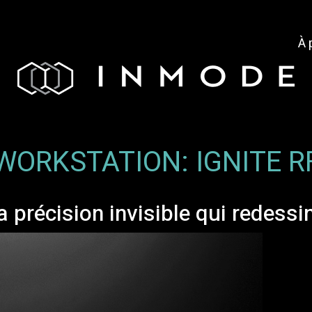
À 
WORKSTATION:
IGNITE R
 précision invisible qui redess