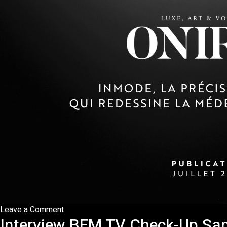
on
Leave a Comment
Interview BFM TV Check-Up San
Publication