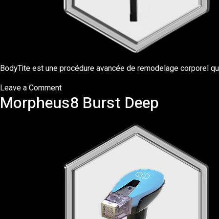
BodyTite est une procédure avancée de remodelage corporel qui pe
on
Leave a Comment
Morpheus8 Burst Deep
BodyTite
IRF