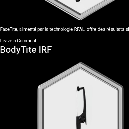
FaceTite, alimenté par la technologie RFAL, offre des résultats si
on
Leave a Comment
BodyTite IRF
FaceTite
IRF