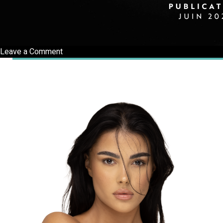
on
Leave a Comment
Interview
BFM
TV
Check-
Up
Santé
avec
Yuval
Gimshi