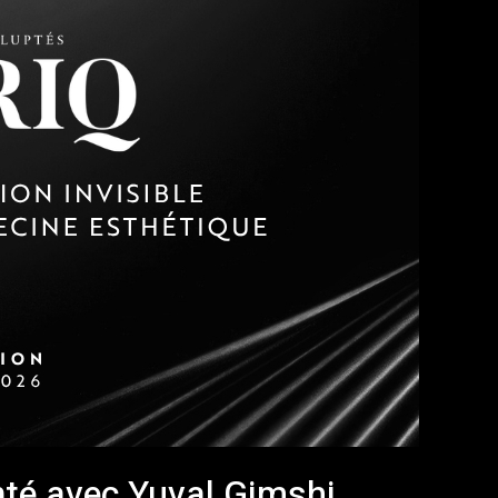
té avec Yuval Gimshi