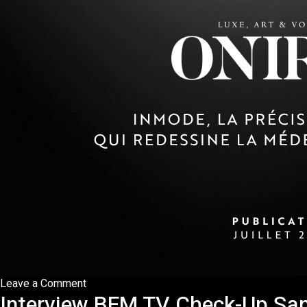
on
Leave a Comment
Interview BFM TV Check-Up San
Publication