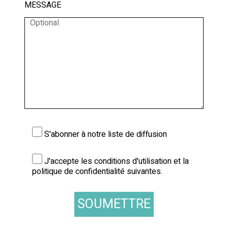
Author:
Michael J. Stein, MD, MAS, FRCSC,
MESSAGE
FACS, Neil M. Vranis, MD, and Sherrell J. Aston,
MD, FACS
Technologie :
AccuTite | FaceTite | Morpheus8
Published Date:
January 2025
Publication:
Aesthetic Surgery Journal
TÉLÉCHARGER
S'abonner à notre liste de diffusion
J'accepte les conditions d'utilisation et la
politique de confidentialité suivantes.