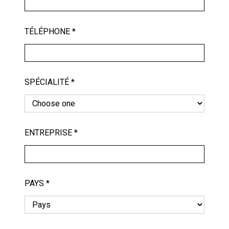
TÉLÉPHONE *
SPÉCIALITÉ *
ENTREPRISE *
PAYS *
An Anatomical Approach to
Radiofrequency-Assisted Facial
Rejuvenation: Beyond the Treatment Gap